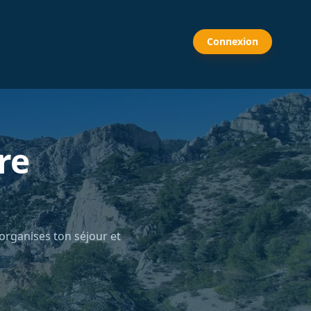
Connexion
re
 organises ton séjour et