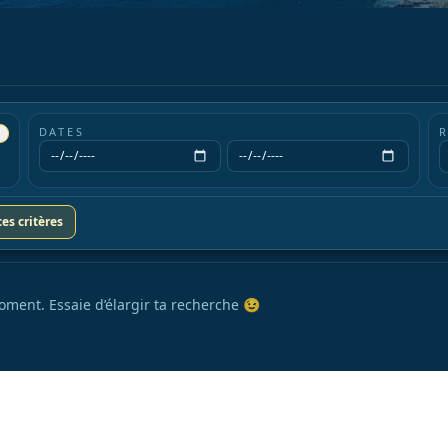
DATES
Début
Fin
es critères
oment. Essaie d’élargir ta recherche 😉