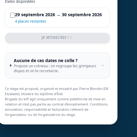
Dates disponibles
29 septembre 2026 → 30 septembre 2026
4 places restantes
JE M’INSCRIS !
Aucune de ces dates ne colle ?
Propose un créneau : on regroupe les grimpeurs
dispos et on te recontacte.
Ce stage est proposé, organisé et encadré par Pierre Blondin (DE
Escalade), titulaire du diplôme d'État.
Brigade du kiff agit uniquement comme plateforme de mise en
relation et n’est pas partie au contrat d’encadrement. Conditions,
annulation, responsabilité et facturation relèvent de
l’organisateur ou de l’organisatrice du stage.