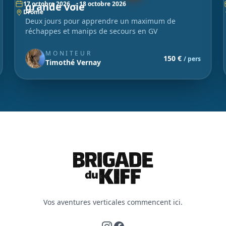
17 octobre 2026 → 18 octobre 2026
grande voie
Drôme
Deux jours pour apprendre un maximum de
réchappes et manips de secours en GV
MONITEUR
150 €
/ pers
Timothé Vernay
Vos aventures verticales commencent ici.