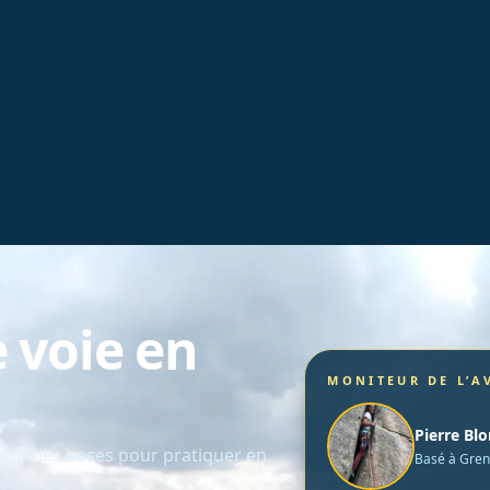
e voie en
MONITEUR DE L’A
Pierre Bl
ndre les bases pour pratiquer en
Basé à Gren