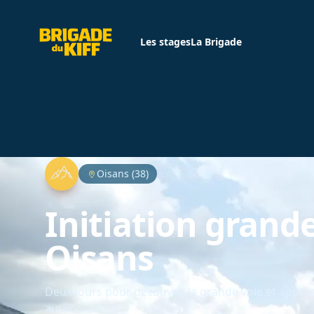
Brigade du Kiff
Les stages
La Brigade
Oisans (38)
Initiation grand
Oisans
Deux jours pour découvrir la grande voie et appre
autonomie