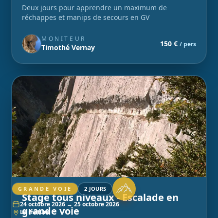
Deux jours pour apprendre un maximum de
réchappes et manips de secours en GV
MONITEUR
150 €
/ pers
Timothé Vernay
GRANDE VOIE
2 JOURS
Stage tous niveaux - Escalade en
24 octobre 2026 → 25 octobre 2026
grande voie
La mâture