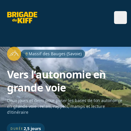
Brigade du Kiff
Ope
Massif des Bauges (Savoie)
Vers l’autonomie en
grande voie
Deux jours et demi pour poser les bases de ton autonomie
en grande voie : relais, rappels, manips et lecture
d’itinéraire
2,5 jours
DURÉE