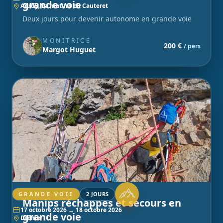
grande voie
Arudy, La mature ou Cauteret
Deux jours pour devenir autonome en grande voie
MONITRICE
200 €
/ pers
Margot Huguet
GRANDE VOIE
2 JOURS
Manips réchappes et secours en
17 octobre 2026 → 18 octobre 2026
grande voie
Drôme