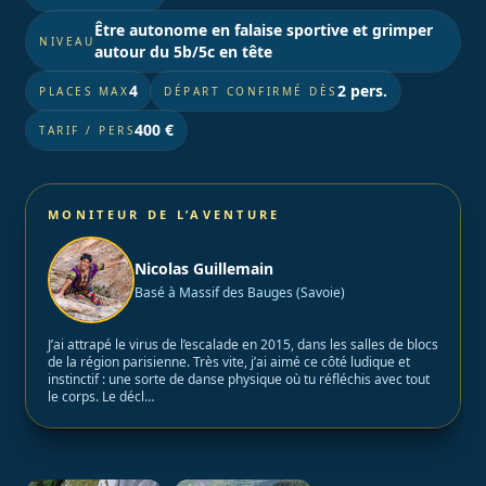
Être autonome en falaise sportive et grimper
NIVEAU
autour du 5b/5c en tête
4
2 pers.
PLACES MAX
DÉPART CONFIRMÉ DÈS
400 €
TARIF / PERS
MONITEUR DE L’AVENTURE
Nicolas Guillemain
Basé à Massif des Bauges (Savoie)
J’ai attrapé le virus de l’escalade en 2015, dans les salles de blocs
de la région parisienne. Très vite, j’ai aimé ce côté ludique et
instinctif : une sorte de danse physique où tu réfléchis avec tout
le corps. Le décl…