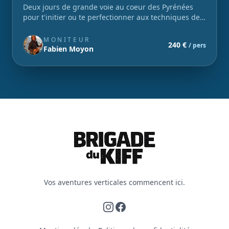
Deux jours de grande voie au coeur des Pyrénées
pour t'initier ou te perfectionner aux techniques de
progression propres à cette discipline !
MONITEUR
240 €
/ pers
Fabien Moyon
Vos aventures verticales commencent ici.
Instagram
Facebook