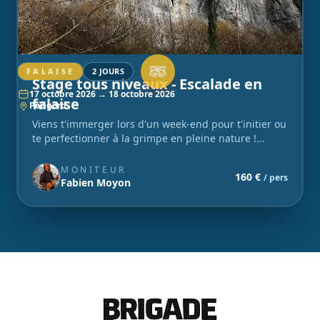
FALAISE
2 JOURS
Stage tous niveaux - Escalade en
17 octobre 2026 → 18 octobre 2026
falaise
Périgord
Viens t'immerger lors d'un week-end pour t'initier ou
te perfectionner à la grimpe en pleine nature !
Grimpe, bivouac et convivialité : rejoins la team !
MONITEUR
160 €
/ pers
Fabien Moyon