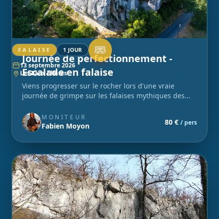
FALAISE
1 JOUR
Journée de perfectionnement -
13 septembre 2026
Escalade en falaise
Les Eaux Claires
Viens progresser sur le rocher lors d'une vraie
journée de grimpe sur les falaises mythiques des
Eaux Claires !
MONITEUR
80 €
/ pers
Fabien Moyon