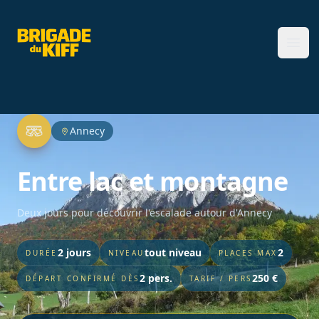
Brigade du Kiff
Ope
Annecy
Entre lac et montagne
Deux jours pour découvrir l'escalade autour d'Annecy
2 jours
tout niveau
2
DURÉE
NIVEAU
PLACES MAX
2 pers.
250 €
DÉPART CONFIRMÉ DÈS
TARIF / PERS