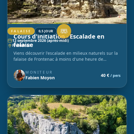
FALAISE
0,5 JOUR
Cours d'initiation - Escalade en
12 septembre 2026 (après-midi)
falaise
Frontenac
Viens découvrir l'escalade en milieux naturels sur la
falaise de Frontenac à moins d'une heure de
Bordeaux. Pour les petits et les grands ! Matériel
inclus.
MONITEUR
40 €
/ pers
Fabien Moyon