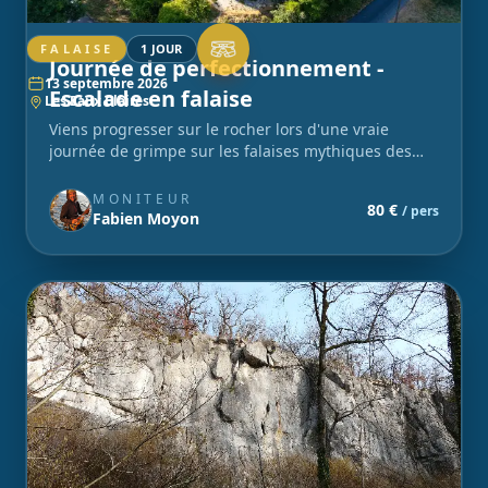
FALAISE
1 JOUR
Journée de perfectionnement -
13 septembre 2026
Escalade en falaise
Les Eaux Claires
Viens progresser sur le rocher lors d'une vraie
journée de grimpe sur les falaises mythiques des
Eaux Claires !
MONITEUR
80 €
/ pers
Fabien Moyon