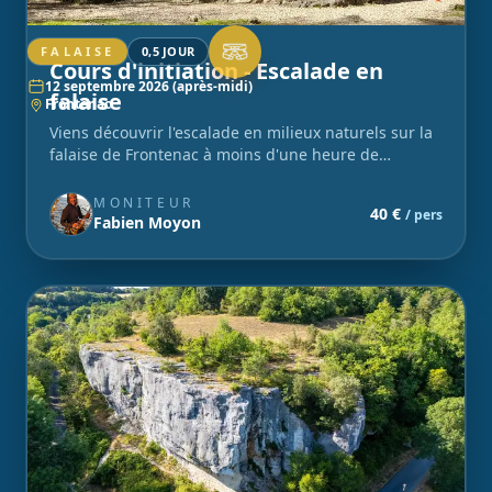
FALAISE
0,5 JOUR
Cours d'initiation - Escalade en
12 septembre 2026 (après-midi)
falaise
Frontenac
Viens découvrir l'escalade en milieux naturels sur la
falaise de Frontenac à moins d'une heure de
Bordeaux. Pour les petits et les grands ! Matériel
inclus.
MONITEUR
40 €
/ pers
Fabien Moyon