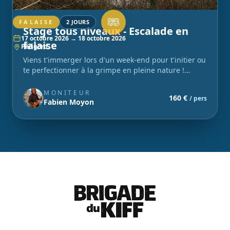
FALAISE
2 JOURS
Stage tous niveaux - Escalade en
17 octobre 2026 → 18 octobre 2026
falaise
Périgord
Viens t'immerger lors d'un week-end pour t'initier ou
te perfectionner à la grimpe en pleine nature !
Grimpe, bivouac et convivialité : rejoins la team !
MONITEUR
160 €
/ pers
Fabien Moyon