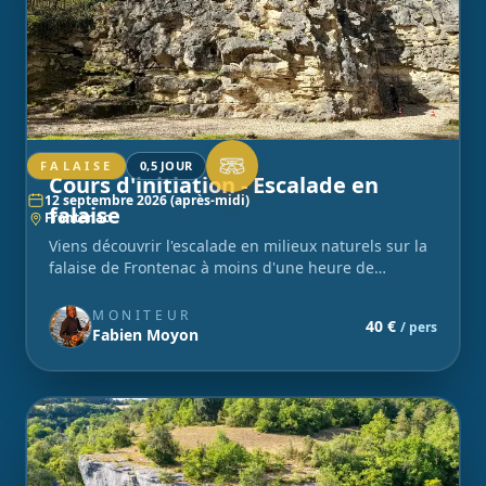
FALAISE
0,5 JOUR
Cours d'initiation - Escalade en
12 septembre 2026 (après-midi)
falaise
Frontenac
Viens découvrir l'escalade en milieux naturels sur la
falaise de Frontenac à moins d'une heure de
Bordeaux. Pour les petits et les grands ! Matériel
inclus.
MONITEUR
40 €
/ pers
Fabien Moyon