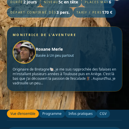
2 jours
5c en tête
6
DURÉE
NIVEAU
PLACES MAX
3 pers.
170 €
DÉPART CONFIRMÉ DÈS
TARIF / PERS
MONITRICE DE L’AVENTURE
Roxane Merle
Basée à Un peu partout
Originaire de Bretagne🐚, je me suis rapprochée des falaises en
m’installant plusieurs années à Toulouse puis en Ariège. C’est là
bas que j’ai découvert la passion de l’escalade 🧗‍♀️. Aujourd’hui, je
vadrouille un peu…
Vue d’ensemble
Programme
Infos pratiques
CGV