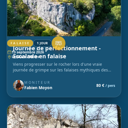
FALAISE
1 JOUR
Journée de perfectionnement -
13 septembre 2026
Escalade en falaise
Les Eaux Claires
Viens progresser sur le rocher lors d'une vraie
journée de grimpe sur les falaises mythiques des
Eaux Claires !
MONITEUR
80 €
/ pers
Fabien Moyon