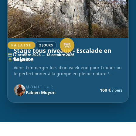
FALAISE
2 JOURS
Stage tous niveaux - Escalade en
17 octobre 2026 → 18 octobre 2026
falaise
Périgord
Viens t'immerger lors d'un week-end pour t'initier ou
te perfectionner à la grimpe en pleine nature !
Grimpe, bivouac et convivialité : rejoins la team !
MONITEUR
160 €
/ pers
Fabien Moyon