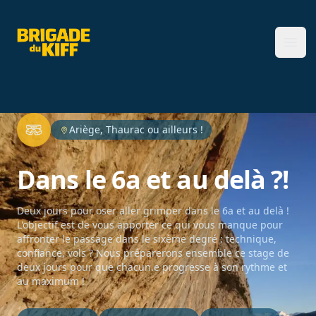
Brigade du Kiff
Ope
Ariège, Thaurac ou ailleurs !
Dans le 6a et au delà ?!
Deux jours pour oser aller grimper dans le 6a et au delà !
L'objectif est de vous apporter ce qui vous manque pour
affronter le passage dans le sixème degré : technique,
confiance, vols ? Nous préparerons ensemble ce stage de
deux jours pour que chacun.e progresse à son rythme et
au maximum !